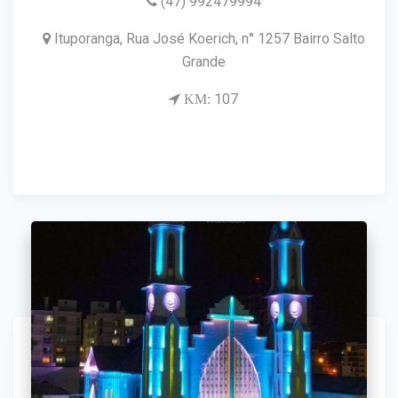
(47) 992479994
Ituporanga, Rua José Koerich, n° 1257 Bairro Salto
Grande
107
KM: