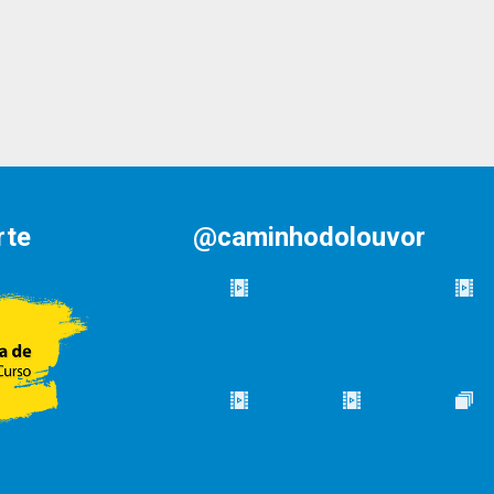
rte
@caminhodolouvor