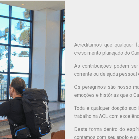
Acreditamos que qualquer fo
crescimento planejado do Cam
As contribuições podem ser
corrente ou de ajuda pessoal 
Os peregrinos são nosso mai
emoções e histórias que o C
Toda e qualquer doação auxi
trabalho na ACL com excelênci
Desta forma dentro do espír
contamos com seu apoio e aju