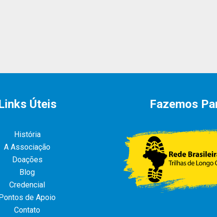
Links Úteis
Fazemos Pa
História
A Associação
Doações
Blog
Credencial
Pontos de Apoio
Contato