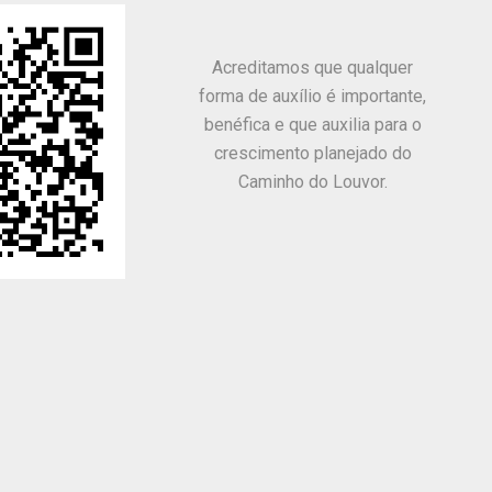
Acreditamos que qualquer
forma de auxílio é importante,
benéfica e que auxilia para o
crescimento planejado do
Caminho do Louvor.