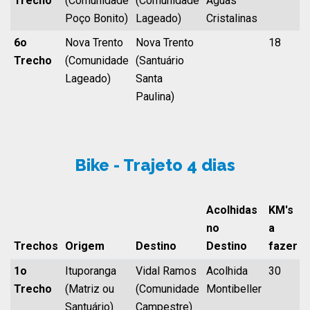
Trecho
(Comunidade
(Comunidade
Aguas
Poço Bonito)
Lageado)
Cristalinas
6o
Nova Trento
Nova Trento
18
Trecho
(Comunidade
(Santuário
Lageado)
Santa
Paulina)
Bike - Trajeto 4 dias
Acolhidas
KM's
no
a
Trechos
Origem
Destino
Destino
fazer
1o
Ituporanga
Vidal Ramos
Acolhida
30
Trecho
(Matriz ou
(Comunidade
Montibeller
Santuário)
Campestre)