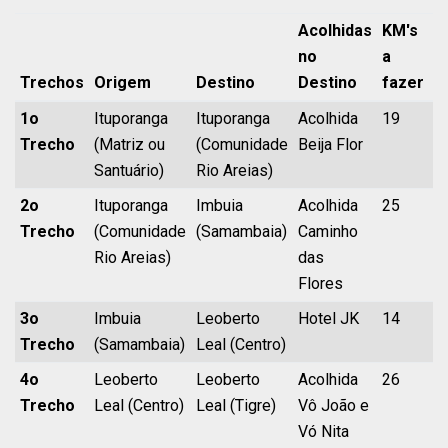
Acolhidas
KM's
no
a
K
Trechos
Origem
Destino
Destino
fazer
A
1o
Ituporanga
Ituporanga
Acolhida
19
1
Trecho
(Matriz ou
(Comunidade
Beija Flor
Santuário)
Rio Areias)
2o
Ituporanga
Imbuia
Acolhida
25
4
Trecho
(Comunidade
(Samambaia)
Caminho
Rio Areias)
das
Flores
3o
Imbuia
Leoberto
Hotel JK
14
5
Trecho
(Samambaia)
Leal (Centro)
4o
Leoberto
Leoberto
Acolhida
26
8
Trecho
Leal (Centro)
Leal (Tigre)
Vô João e
Vó Nita