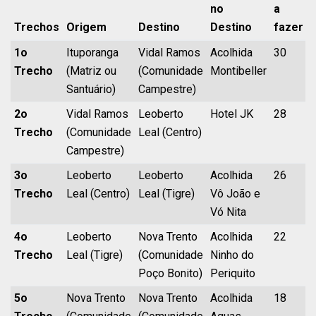
no
a
Trechos
Origem
Destino
Destino
fazer
1o
Ituporanga
Vidal Ramos
Acolhida
30
Trecho
(Matriz ou
(Comunidade
Montibeller
Santuário)
Campestre)
2o
Vidal Ramos
Leoberto
Hotel JK
28
Trecho
(Comunidade
Leal (Centro)
Campestre)
3o
Leoberto
Leoberto
Acolhida
26
Trecho
Leal (Centro)
Leal (Tigre)
Vô João e
Vó Nita
4o
Leoberto
Nova Trento
Acolhida
22
Trecho
Leal (Tigre)
(Comunidade
Ninho do
Poço Bonito)
Periquito
5o
Nova Trento
Nova Trento
Acolhida
18