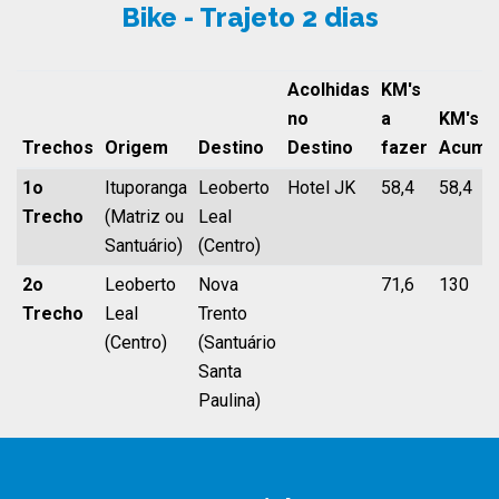
Bike - Trajeto 2 dias
Acolhidas
KM's
no
a
KM's
Trechos
Origem
Destino
Destino
fazer
Acum
1o
Ituporanga
Leoberto
Hotel JK
58,4
58,4
Trecho
(Matriz ou
Leal
Santuário)
(Centro)
2o
Leoberto
Nova
71,6
130
Trecho
Leal
Trento
(Centro)
(Santuário
Santa
Paulina)