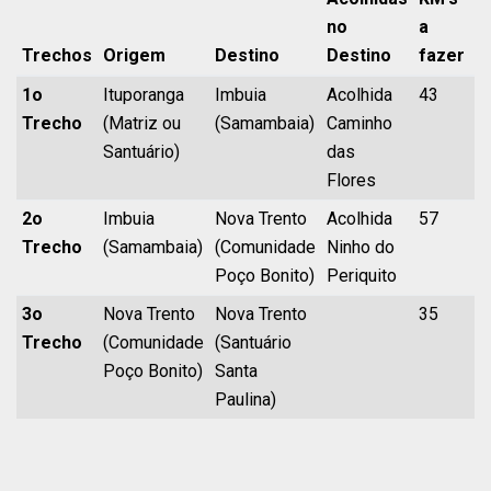
no
a
K
Trechos
Origem
Destino
Destino
fazer
A
1o
Ituporanga
Imbuia
Acolhida
43
4
Trecho
(Matriz ou
(Samambaia)
Caminho
Santuário)
das
Flores
2o
Imbuia
Nova Trento
Acolhida
57
1
Trecho
(Samambaia)
(Comunidade
Ninho do
Poço Bonito)
Periquito
3o
Nova Trento
Nova Trento
35
1
Trecho
(Comunidade
(Santuário
Poço Bonito)
Santa
Paulina)