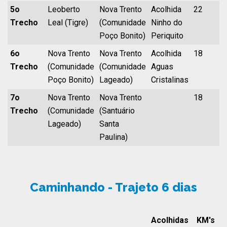
5o
Leoberto
Nova Trento
Acolhida
22
1
Trecho
Leal (Tigre)
(Comunidade
Ninho do
Poço Bonito)
Periquito
6o
Nova Trento
Nova Trento
Acolhida
18
1
Trecho
(Comunidade
(Comunidade
Aguas
Poço Bonito)
Lageado)
Cristalinas
7o
Nova Trento
Nova Trento
18
1
Trecho
(Comunidade
(Santuário
Lageado)
Santa
Paulina)
Caminhando - Trajeto 6 dias
Acolhidas
KM's