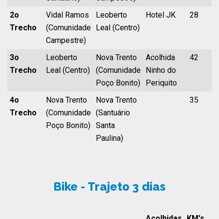
2o
Vidal Ramos
Leoberto
Hotel JK
28
Trecho
(Comunidade
Leal (Centro)
Campestre)
3o
Leoberto
Nova Trento
Acolhida
42
9
Trecho
Leal (Centro)
(Comunidade
Ninho do
Poço Bonito)
Periquito
4o
Nova Trento
Nova Trento
35
Trecho
(Comunidade
(Santuário
Poço Bonito)
Santa
Paulina)
Bike - Trajeto 3 dias
Acolhidas
KM's