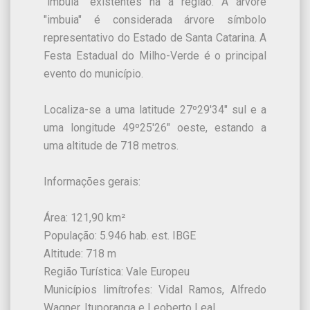
“imbuia” existentes na a região. A árvore
"imbuia" é considerada árvore símbolo
representativo do Estado de Santa Catarina. A
Festa Estadual do Milho-Verde é o principal
evento do município.
Localiza-se a uma latitude 27º29'34" sul e a
uma longitude 49º25'26" oeste, estando a
uma altitude de 718 metros.
Informações gerais:
Área: 121,90 km²
População: 5.946 hab. est. IBGE
Altitude: 718 m
Região Turística: Vale Europeu
Municípios limítrofes: Vidal Ramos, Alfredo
Wagner, Ituporanga e Leoberto Leal.