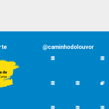
rte
@caminhodolouvor