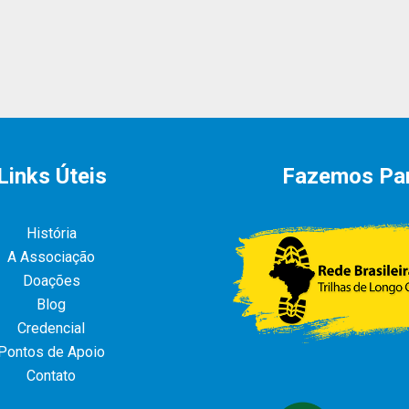
Links Úteis
Fazemos Pa
História
A Associação
Doações
Blog
Credencial
Pontos de Apoio
Contato