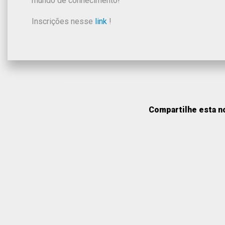
mundo de conhecimento!
Inscrições nesse
link
!
Compartilhe esta no