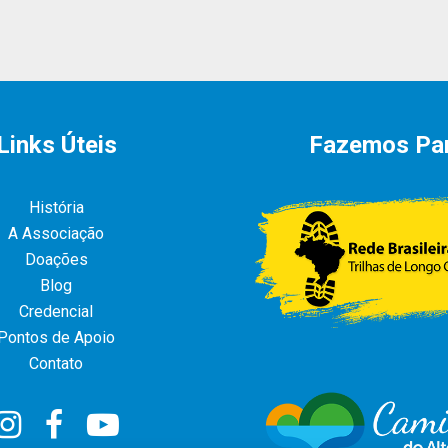
Links Úteis
Fazemos Pa
História
A Associação
Doações
Blog
Credencial
Pontos de Apoio
Contato