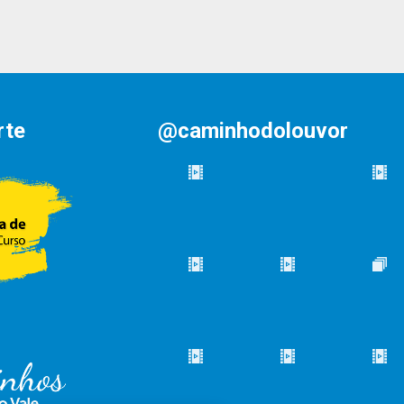
rte
@caminhodolouvor