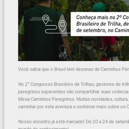
Você sabia que o Brasil tem dezenas de Caminhos Pere
No 2° Congresso Brasileiro de Trilhas, gestores de tr
peregrinos experientes vão compartilhar suas vivência
Mesa Caminhos Peregrinos. Muitas novidades, cultura,
caminhar por esta aventura e conhecer mais sobre os 
Nosso encontro já está marcado! De 20 a 24 de setemb