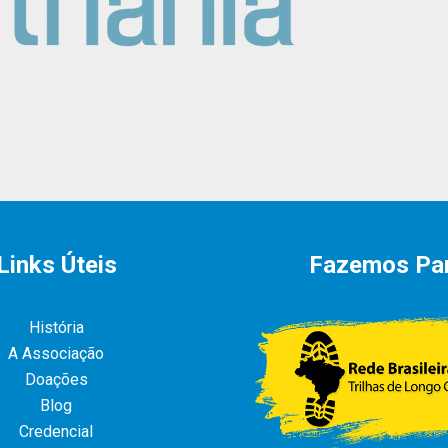
Links Úteis
Fazemos Pa
História
A Associação
Doações
Blog
Credencial