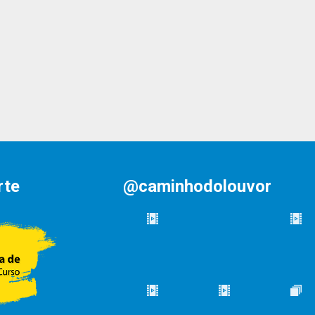
rte
@caminhodolouvor