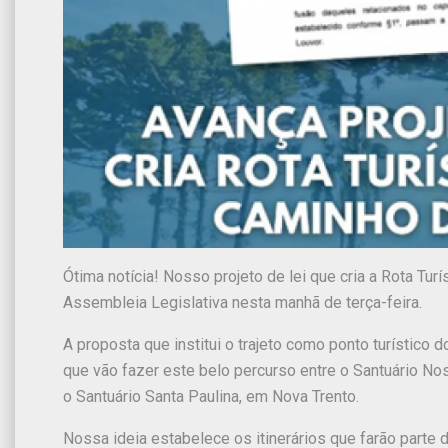
Ótima notícia! Nosso projeto de lei que cria a Rota Tu
Assembleia Legislativa nesta manhã de terça-feira.
A proposta que institui o trajeto como ponto turístico
que vão fazer este belo percurso entre o Santuário No
o Santuário Santa Paulina, em Nova Trento.
Nossa ideia estabelece os itinerários que farão parte d