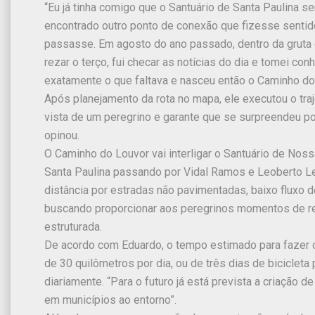
“Eu já tinha comigo que o Santuário de Santa Paulina se
encontrado outro ponto de conexão que fizesse sentido
passasse. Em agosto do ano passado, dentro da grut
rezar o terço, fui checar as notícias do dia e tomei co
exatamente o que faltava e nasceu então o Caminho do 
Após planejamento da rota no mapa, ele executou o traje
vista de um peregrino e garante que se surpreendeu posi
opinou.
O Caminho do Louvor vai interligar o Santuário de Nos
Santa Paulina passando por Vidal Ramos e Leoberto Le
distância por estradas não pavimentadas, baixo fluxo d
buscando proporcionar aos peregrinos momentos de refl
estruturada.
De acordo com Eduardo, o tempo estimado para fazer 
de 30 quilômetros por dia, ou de três dias de bicicle
diariamente. “Para o futuro já está prevista a criaçã
em municípios ao entorno”.