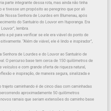
ria parte integrante dessa rota, mas ainda não tinha
 e tivesse um propósito ao peregrino que por ali
a de Nossa Senhora de Lourdes em Blumenau, após
nhecimento do Santuário do Louvor em Ituporanga. Era
Louvor”, lembra.
to a pé para verificar se ele era viável do ponto de
tivamente. “Além de viável, ele é lindo e inspirador”,
sa Senhora de Lourdes e do Louvor ao Santuário de
al. O percurso base tem cerca de 150 quilômetros de
e veículos e com grande oferta de riqueza natural,
exão e inspiração, de maneira segura, sinalizada e
o trajeto caminhando é de cinco dias com caminhadas
ta percorrendo aproximadamente 50 quilômetros
o de novos ramais que seriam extensões do caminho base