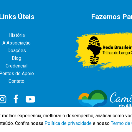
Links Úteis
Fazemos Pa
História
A Associação
Doações
Blog
Credencial
Pontos de Apoio
Contato
r melhor experiência, melhorar o desempenho, analisar como voc
nteúdo. Confira nossa
Política de privacidade
e nosso
Termo de 