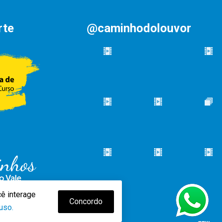
rte
@caminhodolouvor
ê interage
Concordo
uso.